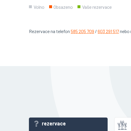
Volno
Obsazeno
Vaše rezervace
Rezervace na telefon
585 205 709
/
603 291 517
nebo 
rezervace