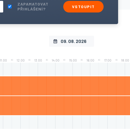
ZAPAMATOVAT
VSTOUPIT
PŘIHLÁŠENÍ?
11.00
12.00
13.00
14.00
15.00
16.00
17.00
18.00
30
30
30
30
30
30
30