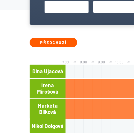
PŘEDCHOZÍ
7.00
8.00
9.00
10.00
30
30
30
30
Dina Ujacová
Irena
Mirošová
Markéta
Bílková
Nikol Dolgová