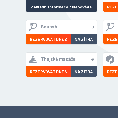
Základní informace
/
Nápověda
REZE
Squash
REZERVOVAT DNES
NA ZÍTRA
REZE
Thajské masáže
REZERVOVAT DNES
NA ZÍTRA
REZE