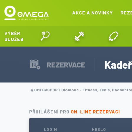
AKCE A NOVINKY
REZ
VÝBĚR
SLUŽEB
Kadeř
REZERVACE
OMEGASPORT Olomouc - Fitness, Tenis, Badmint
PŘIHLÁŠENÍ PRO
ON-LINE REZERVACI
LOGIN
HESLO