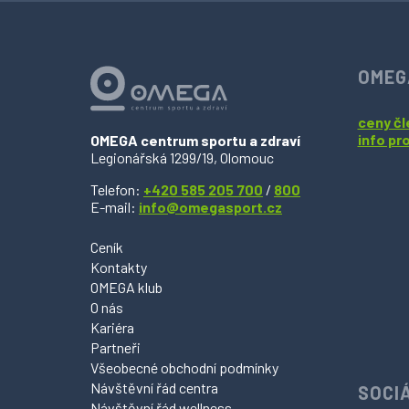
OMEG
ceny čl
info pr
OMEGA centrum sportu a zdraví
Legionářská 1299/19, Olomouc
Telefon:
+420 585 205 700
/
800
E-mail:
info@omegasport.cz
Ceník
Kontakty
OMEGA klub
O nás
Kariéra
Partneři
Všeobecné obchodní podmínky
Návštěvní řád centra
SOCIÁ
Návštěvní řád wellness