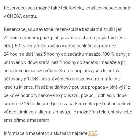
Rezervace jsou možné také telefonicky, emailem nebo osobně
v OMEGA centru.
Rezervace jsou závazné, rezervaci lze bezplatně zrušit jen
24 hodin předem, jinak platí pravidla o storno poplatcích (viz
níže). 50 % ceny je účtováno v době odhlášení kratší než
24 hodin a delší než 3 hodiny do začátku masáže. 100 % ceny je
účtováno v době kratší než 3 hodiny do začátku masáže a při
neomluvení masáže vůbec. Storno poplatky jsou klientovi
účtovány při další návštěvě nebo uhrazeny automaticky z
kreditu klienta. Masáž na dárkový poukaz propadá v plné výši z
celkové hodnoty dárkového poukazu, pokud ji odhlásí v době
kratší než 24 hodin před jejím začátkem nebo ji klient neomluví
vůbec. Omluvení klienta z masáže je možné jen telefonicky nebo
sms přímo s masérem.
Informace o masérech a službách najdete
ZDE
.