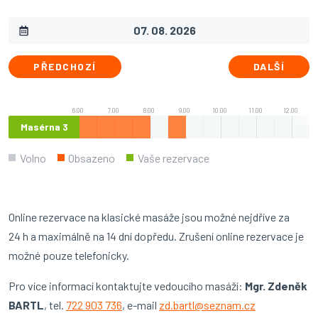
PŘEDCHOZÍ
DALŠÍ
6.00
7.00
8.00
9.00
10.00
11.00
12.00
Masérna 3
Volno
Obsazeno
Vaše rezervace
Online rezervace na klasické masáže jsou možné nejdříve za
24 h a maximálně na 14 dní dopředu. Zrušení online rezervace je
možné pouze telefonicky.
Pro více informací kontaktujte vedoucího masáží:
Mgr. Zdeněk
BARTL
, tel.
722 903 736
, e-mail
zd.bartl@seznam.cz