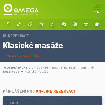
MENU
REZERVACE
Klasické masáže
Mám zájem o členství
OMEGASPORT Olomouc - Fitness, Tenis, Badminton,…
Rezervace
Klasické masáže
PŘIHLÁŠENÍ PRO
ON-LINE REZERVACI
LOGIN