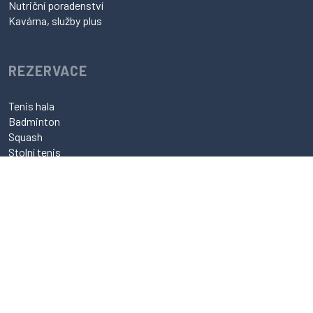
Nutriční poradenství
Kavárna, služby plus
REZERVACE
Tenis hala
Badminton
Squash
Stolní tenis
Tenis antuka
Klasické masáže
Thajské masáže
Kadeřnictví
Nutriční poradenství
web a rezervační systém
esmedia