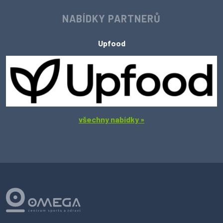
NABÍDKY PARTNERŮ
Upfood
všechny nabídky »