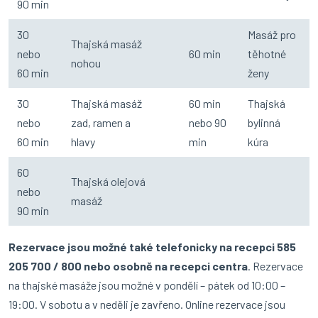
90 min
30
Masáž pro
Thajská masáž
nebo
60 min
těhotné
nohou
60 min
ženy
30
Thajská masáž
60 min
Thajská
nebo
zad, ramen a
nebo 90
bylinná
60 min
hlavy
min
kúra
60
Thajská olejová
nebo
masáž
90 min
Rezervace jsou možné také telefonicky na recepci 585
205 700 / 800 nebo osobně na recepci centra
. Rezervace
na thajské masáže jsou možné v pondělí – pátek od 10:00 –
19:00. V sobotu a v neděli je zavřeno. Online rezervace jsou