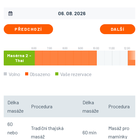
PŘEDCHOZÍ
DALŠÍ
6.00
7.00
8.00
9.00
10.00
11.00
12.00
Masérna 2 -
Thai
Volno
Obsazeno
Vaše rezervace
Délka
Délka
Procedura
Procedura
masáže
masáže
60
Tradiční thajská
Masáž pro
nebo
60 min
masáž
maminky