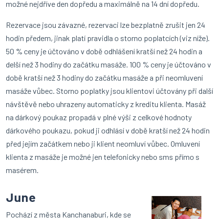
možné nejdříve den dopředu a maximálně na 14 dní dopředu.
Rezervace jsou závazné, rezervaci lze bezplatně zrušit jen 24
hodin předem, jinak platí pravidla o storno poplatcích (viz níže).
50 % ceny je účtováno v době odhlášení kratší než 24 hodin a
delší než 3 hodiny do začátku masáže. 100 % ceny je účtováno v
době kratší než 3 hodiny do začátku masáže a při neomluvení
masáže vůbec. Storno poplatky jsou klientovi účtovány při další
návštěvě nebo uhrazeny automaticky z kreditu klienta. Masáž
na dárkový poukaz propadá v plné výši z celkové hodnoty
dárkového poukazu, pokud ji odhlásí v době kratší než 24 hodin
před jejím začátkem nebo ji klient neomluví vůbec. Omluvení
klienta z masáže je možné jen telefonicky nebo sms přímo s
masérem.
June
Pochází z města Kanchanaburi, kde se