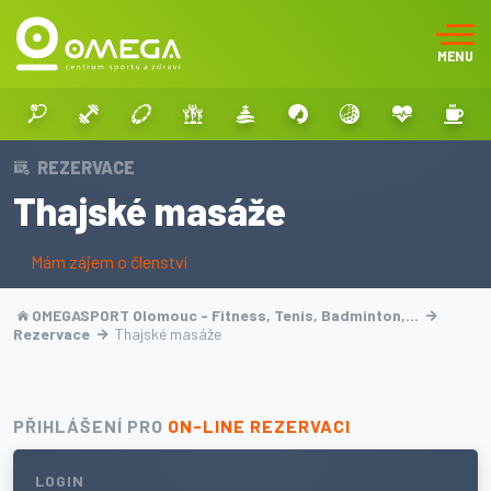
MENU
REZERVACE
Thajské masáže
Mám zájem o členství
OMEGASPORT Olomouc - Fitness, Tenis, Badminton,…
Rezervace
Thajské masáže
PŘIHLÁŠENÍ PRO
ON-LINE REZERVACI
LOGIN