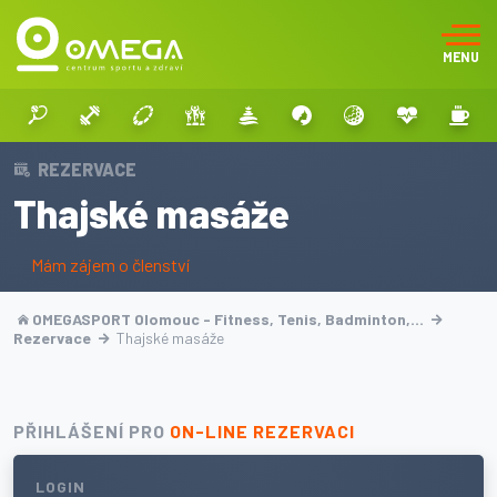
MENU
REZERVACE
Thajské masáže
Mám zájem o členství
OMEGASPORT Olomouc - Fitness, Tenis, Badminton,…
Rezervace
Thajské masáže
PŘIHLÁŠENÍ PRO
ON-LINE REZERVACI
LOGIN