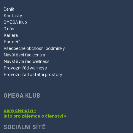
Telefon:
+420 585 205 700
/
800
E-mail:
info@omegasport.cz
Ceník
Kontakty
OMEGA klub
O nás
Kariéra
Partneři
Všeobecné obchodní podmínky
Návštěvní řád centra
Návštěvní řád wellness
Provozní řád wellness
Provozní řád ostatní prostory
OMEGA KLUB
ceny členství »
info pro zájemce o členství »