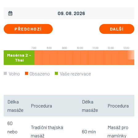
PŘEDCHOZÍ
DALŠÍ
7.00
8.00
9.00
10.00
11.00
12.00
13.00
Masérna 2 -
Thai
Volno
Obsazeno
Vaše rezervace
Délka
Délka
Procedura
Procedura
masáže
masáže
60
Tradiční thajská
Masáž pro
nebo
60 min
masáž
maminky