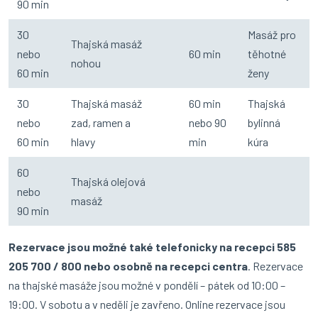
90 min
30
Masáž pro
Thajská masáž
nebo
60 min
těhotné
nohou
60 min
ženy
30
Thajská masáž
60 min
Thajská
nebo
zad, ramen a
nebo 90
bylinná
60 min
hlavy
min
kúra
60
Thajská olejová
nebo
masáž
90 min
Rezervace jsou možné také telefonicky na recepci 585
205 700 / 800 nebo osobně na recepci centra
. Rezervace
na thajské masáže jsou možné v pondělí – pátek od 10:00 –
19:00. V sobotu a v neděli je zavřeno. Online rezervace jsou