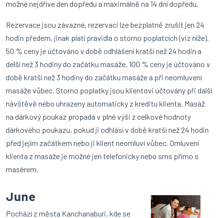
možné nejdříve den dopředu a maximálně na 14 dní dopředu.
Rezervace jsou závazné, rezervaci lze bezplatně zrušit jen 24
hodin předem, jinak platí pravidla o storno poplatcích (viz níže).
50 % ceny je účtováno v době odhlášení kratší než 24 hodin a
delší než 3 hodiny do začátku masáže. 100 % ceny je účtováno v
době kratší než 3 hodiny do začátku masáže a při neomluvení
masáže vůbec. Storno poplatky jsou klientovi účtovány při další
návštěvě nebo uhrazeny automaticky z kreditu klienta. Masáž
na dárkový poukaz propadá v plné výši z celkové hodnoty
dárkového poukazu, pokud ji odhlásí v době kratší než 24 hodin
před jejím začátkem nebo ji klient neomluví vůbec. Omluvení
klienta z masáže je možné jen telefonicky nebo sms přímo s
masérem.
June
Pochází z města Kanchanaburi, kde se