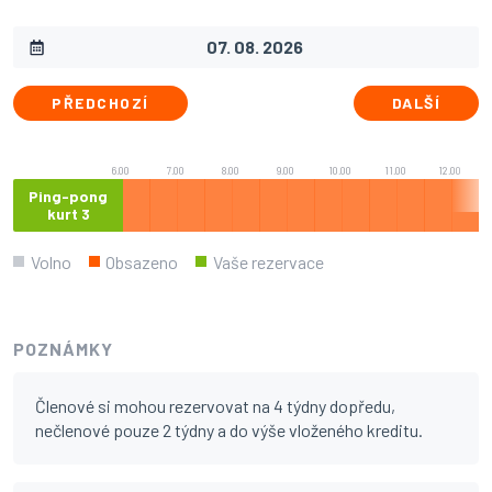
PŘEDCHOZÍ
DALŠÍ
6.00
7.00
8.00
9.00
10.00
11.00
12.00
Ping-pong
kurt 3
Volno
Obsazeno
Vaše rezervace
POZNÁMKY
Členové si mohou rezervovat na 4 týdny dopředu,
nečlenové pouze 2 týdny a do výše vloženého kreditu.