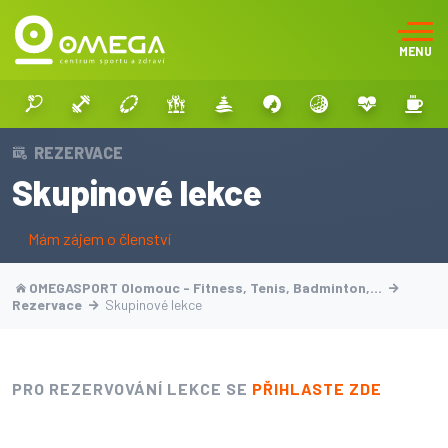
MENU
REZERVACE
Skupinové lekce
Mám zájem o členství
OMEGASPORT Olomouc - Fitness, Tenis, Badminton,…
Rezervace
Skupinové lekce
PRO REZERVOVÁNÍ LEKCE SE
PŘIHLASTE ZDE