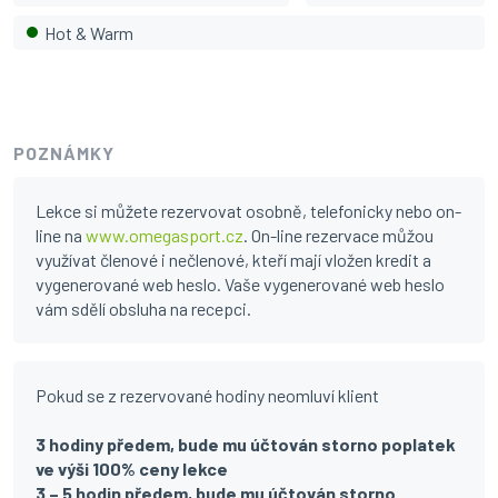
Hot & Warm
POZNÁMKY
Lekce si můžete rezervovat osobně, telefonicky nebo on-
line na
www.omegasport.cz
. On-line rezervace můžou
využívat členové i nečlenové, kteří mají vložen kredit a
vygenerované web heslo. Vaše vygenerované web heslo
vám sdělí obsluha na recepci.
Pokud se z rezervované hodiny neomluví klient
3 hodiny předem, bude mu účtován storno poplatek
ve výši 100% ceny lekce
3 – 5 hodin předem, bude mu účtován storno