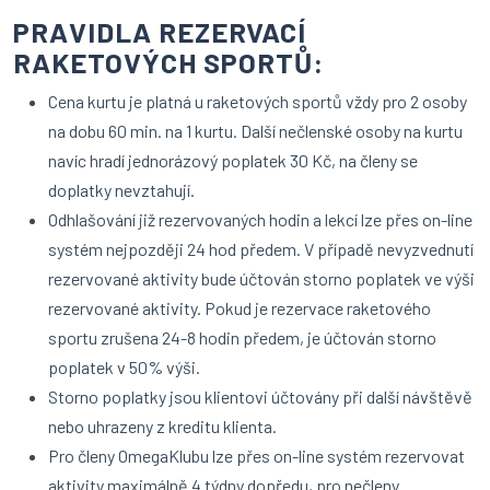
PRAVIDLA REZERVACÍ
RAKETOVÝCH SPORTŮ:
Cena kurtu je platná u raketových sportů vždy pro 2 osoby
na dobu 60 min. na 1 kurtu. Další nečlenské osoby na kurtu
navíc hradí jednorázový poplatek 30 Kč, na členy se
doplatky nevztahují.
Odhlašování již rezervovaných hodin a lekcí lze přes on-line
systém nejpozději 24 hod předem. V případě nevyzvednutí
rezervované aktivity bude účtován storno poplatek ve výši
rezervované aktivity. Pokud je rezervace raketového
sportu zrušena 24-8 hodin předem, je účtován storno
poplatek v 50% výši.
Storno poplatky jsou klientovi účtovány při další návštěvě
nebo uhrazeny z kreditu klienta.
Pro členy OmegaKlubu lze přes on-line systém rezervovat
aktivity maximálně 4 týdny dopředu, pro nečleny