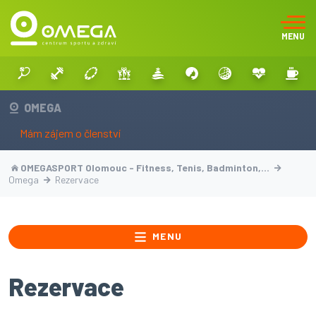
MENU
OMEGA
Mám zájem o členství
OMEGASPORT Olomouc - Fitness, Tenis, Badminton,…
Omega
Rezervace
MENU
Rezervace