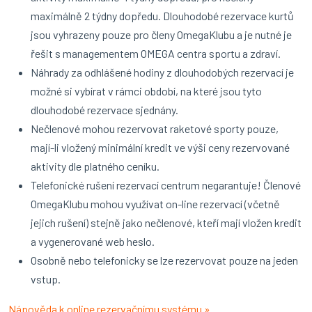
maximálně 2 týdny dopředu. Dlouhodobé rezervace kurtů
jsou vyhrazeny pouze pro členy OmegaKlubu a je nutné je
řešit s managementem OMEGA centra sportu a zdraví.
Náhrady za odhlášené hodiny z dlouhodobých rezervací je
možné si vybírat v rámci období, na které jsou tyto
dlouhodobé rezervace sjednány.
Nečlenové mohou rezervovat raketové sporty pouze,
mají-li vložený minimální kredit ve výši ceny rezervované
aktivity dle platného ceníku.
Telefonické rušení rezervací centrum negarantuje! Členové
OmegaKlubu mohou využívat on-line rezervací (včetně
jejich rušení) stejně jako nečlenové, kteří mají vložen kredit
a vygenerované web heslo.
Osobně nebo telefonicky se lze rezervovat pouze na jeden
vstup.
Nápověda k online rezervačnímu systému »