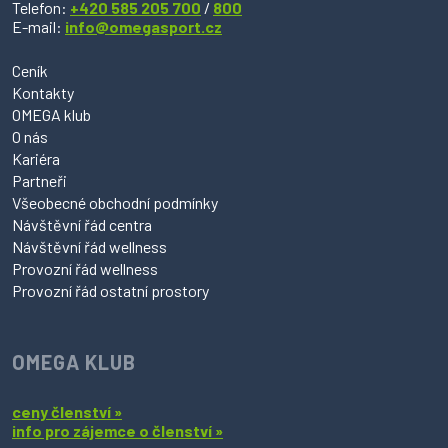
Telefon:
+420 585 205 700
/
800
E-mail:
info@omegasport.cz
Ceník
Kontakty
OMEGA klub
O nás
Kariéra
Partneři
Všeobecné obchodní podmínky
Návštěvní řád centra
Návštěvní řád wellness
Provozní řád wellness
Provozní řád ostatní prostory
OMEGA KLUB
ceny členství »
info pro zájemce o členství »