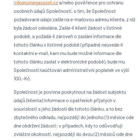
info@omegasport.cz
a/nebo pověřence pro ochranu
osobních údajů Společnosti, s tím, že Společnost
požadované údaje zašle na e-mailovou adresu klienta, z níž
byla žádost odeslána. Zašle-li klient žádost v listinné
podobě, a požádá-li zároveň o zaslání informace dle
tohoto článku v listinné podobě (případně neuvede-li
kontaktní e-mail, kam mu bude možné informace dle
tohoto článku zaslat v elektronické podobě), bude mu
Společností naúčtován administrativní poplatek ve výši
100,-Kč.
Společnost je povinna poskytnout na žádost subjektu
údajů (klienta) informace o opatřeních přijatých v
souvislosti s jeho žádostí dle tohoto článku, a to bez
zbytečného odkladu, nejpozději do jednoho (1) měsíce ode
dne obdržení žádosti; v případech, kdy to odůvodňují
zvláštní okolnosti, nejpozději do dvou (2) měsíců ode dne