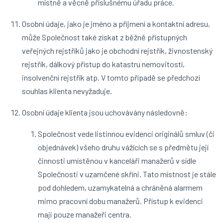
místně a věcně příslušnému úřadu práce.
Osobní údaje, jako je jméno a příjmení a kontaktní adresu,
může Společnost také získat z běžně přístupných
veřejných rejstříků jako je obchodní rejstřík, živnostenský
rejstřík, dálkový přístup do katastru nemovitostí,
insolvenční rejstřík atp. V tomto případě se předchozí
souhlas klienta nevyžaduje.
Osobní údaje klienta jsou uchovávány následovně:
Společnost vede listinnou evidenci originálů smluv (či
objednávek) všeho druhu vážících se s předmětu její
činnosti umístěnou v kanceláři manažerů v sídle
Společnosti v uzamčené skříni. Tato místnost je stále
pod dohledem, uzamykatelná a chráněná alarmem
mimo pracovní dobu manažerů. Přístup k evidenci
mají pouze manažeři centra.