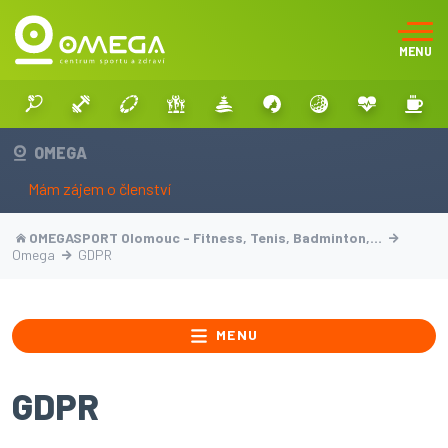
MENU
OMEGA
Mám zájem o členství
OMEGASPORT Olomouc - Fitness, Tenis, Badminton,…
Omega
GDPR
MENU
GDPR