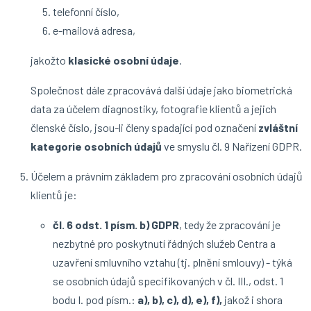
telefonní číslo,
e-mailová adresa,
jakožto
klasické osobní údaje
.
Společnost dále zpracovává další údaje jako biometrická
data za účelem diagnostiky, fotografie klientů a jejich
členské číslo, jsou-li členy spadající pod označení
zvláštní
kategorie osobních údajů
ve smyslu čl. 9 Nařízení GDPR.
Účelem a právním základem pro zpracování osobních údajů
klientů je:
čl. 6 odst. 1 písm. b) GDPR
, tedy že zpracování je
nezbytné pro poskytnutí řádných služeb Centra a
uzavření smluvního vztahu (tj. plnění smlouvy) - týká
se osobních údajů specifikovaných v čl. III., odst. 1
bodu I. pod písm.:
a), b), c), d), e), f),
jakož i shora