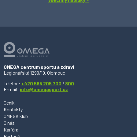
OMEGA centrum sportu a zdraví
Legionářská 1299/19, Olomouc
Telefon:
+420 585 205 700
/
800
E-mail:
info@omegasport.cz
Ceník
Kontakty
OMEGA klub
O nás
Kariéra
Partneři