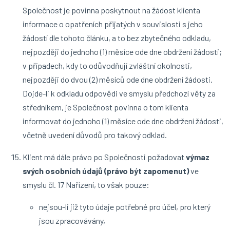
Společnost je povinna poskytnout na žádost klienta
informace o opatřeních přijatých v souvislosti s jeho
žádostí dle tohoto článku, a to bez zbytečného odkladu,
nejpozději do jednoho (1) měsíce ode dne obdržení žádosti;
v případech, kdy to odůvodňují zvláštní okolnosti,
nejpozději do dvou (2) měsíců ode dne obdržení žádosti.
Dojde-li k odkladu odpovědi ve smyslu předchozí věty za
středníkem, je Společnost povinna o tom klienta
informovat do jednoho (1) měsíce ode dne obdržení žádosti,
včetně uvedení důvodů pro takový odklad.
Klient má dále právo po Společnosti požadovat
výmaz
svých osobních údajů (právo být zapomenut)
ve
smyslu čl. 17 Nařízení, to však pouze:
nejsou-li již tyto údaje potřebné pro účel, pro který
jsou zpracovávány,