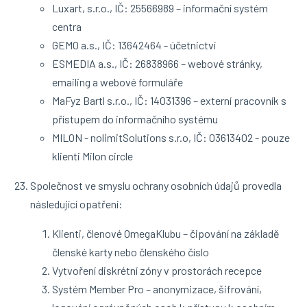
Luxart, s.r.o., IČ: 25566989 – informační systém
centra
GEMO a.s., IČ: 13642464 - účetnictví
ESMEDIA a.s., IČ: 26838966 – webové stránky,
emailing a webové formuláře
MaFyz Bartl s.r.o., IČ: 14031396 – externí pracovník s
přístupem do informačního systému
MILON - nolimitSolutions s.r.o, IČ: 03613402 - pouze
klienti Milon circle
Společnost ve smyslu ochrany osobních údajů provedla
následující opatření:
Klienti, členové OmegaKlubu – čipování na základě
členské karty nebo členského číslo
Vytvoření diskrétní zóny v prostorách recepce
Systém Member Pro – anonymizace, šifrování,