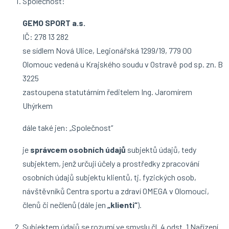
Společnost:
GEMO SPORT a.s.
IČ: 278 13 282
se sídlem Nová Ulice, Legionářská 1299/19, 779 00
Olomouc vedená u Krajského soudu v Ostravě pod sp. zn. B
3225
zastoupena statutárním ředitelem Ing. Jaromírem
Uhýrkem
dále také jen: „Společnost“
je
správcem osobních údajů
subjektů údajů, tedy
subjektem, jenž určují účely a prostředky zpracování
osobních údajů subjektu klientů, tj. fyzických osob,
návštěvníků Centra sportu a zdraví OMEGA v Olomouci,
členů či nečlenů (dále jen
„klienti“
).
Subjektem údajů se rozumí ve smyslu čl. 4 odst. 1 Nařízení