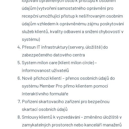
logování oprávněných osob k přístupu k osobním
údajům (vytvoření samostatného oprávnění pro
recepční umožňující přístup k nešifrovaným osobním
údajům vzhledem k oprávněnému zájmu poskytování
služeb klientů, kvality odbavení a snížení chybovosti v
systému)
Přesun IT infrastruktury (servery, úložiště) do
zabezpečeného datového centra
System milon care (klient milon circle) –
informovanost uživatelů
Nově příchozí klienti – přenos osobních údajů do
systému Member Pro přímo klientem pomocí
interaktivního formuláře
Pořízení skartovacího zařízení pro bezpečnou
skartaci osobních údajů
Smlouvy klientů k vyzvedávání – změněno úložiště v
zamykatelných prostorech nebo kanceláři manažerů