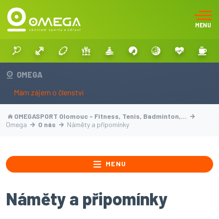
MENU
OMEGA
Mám zájem o členství
OMEGASPORT Olomouc - Fitness, Tenis, Badminton,…
Omega
O nás
Náměty a připomínky
MENU
Náměty a připomínky