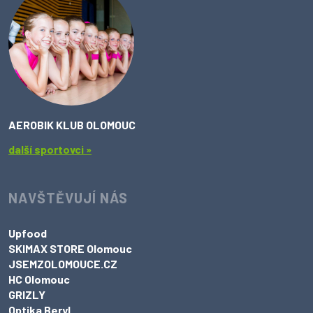
AEROBIK KLUB OLOMOUC
další sportovci »
NAVŠTĚVUJÍ NÁS
Upfood
SKIMAX STORE Olomouc
JSEMZOLOMOUCE.CZ
HC Olomouc
GRIZLY
Optika Beryl