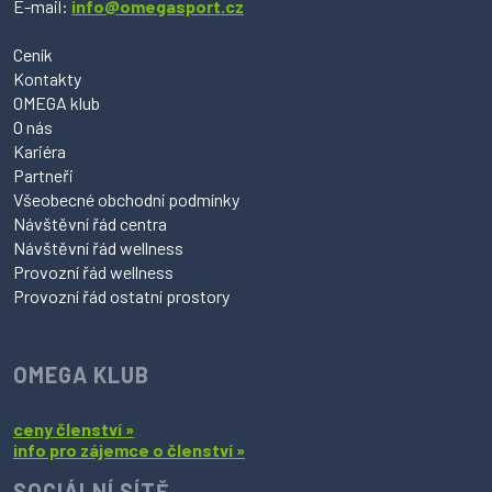
E-mail:
info@omegasport.cz
Ceník
Kontakty
OMEGA klub
O nás
Kariéra
Partneři
Všeobecné obchodní podmínky
Návštěvní řád centra
Návštěvní řád wellness
Provozní řád wellness
Provozní řád ostatní prostory
OMEGA KLUB
ceny členství »
info pro zájemce o členství »
SOCIÁLNÍ SÍTĚ