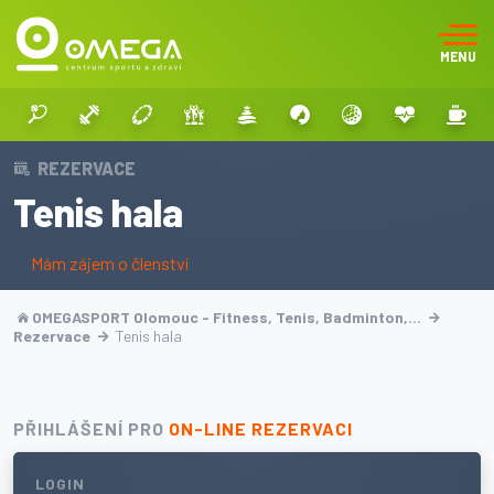
MENU
REZERVACE
Tenis hala
Mám zájem o členství
OMEGASPORT Olomouc - Fitness, Tenis, Badminton,…
Rezervace
Tenis hala
PŘIHLÁŠENÍ PRO
ON-LINE REZERVACI
LOGIN