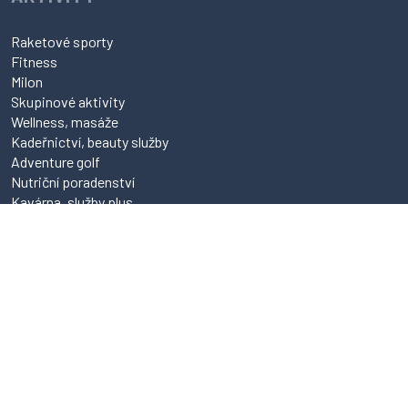
Raketové sporty
Fitness
Milon
Skupinové aktivity
Wellness, masáže
Kadeřnictví, beauty služby
Adventure golf
Nutriční poradenství
Kavárna, služby plus
REZERVACE
Tenis hala
Badminton
Squash
Stolní tenis
Tenis antuka