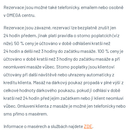
Rezervace jsou možné také telefonicky, emailem nebo osobně
v OMEGA centru.
Rezervace jsou závazné, rezervaci lze bezplatně zrušit jen
24 hodin předem, jinak platí pravidla o storno poplatcích (viz
níže). 50 % ceny je účtováno v době odhlášení kratší než
24 hodin a delší než 3 hodiny do začátku masáže. 100 % ceny je
účtováno v době kratší než 3 hodiny do začátku masáže a při
neomluvení masáže vůbec. Storno poplatky jsou klientovi
účtovány při další návštěvě nebo uhrazeny automaticky z
kreditu klienta. Masáž na dárkový poukaz propadá v plné výši z
celkové hodnoty dárkového poukazu, pokud ji odhlásí v době
kratší než 24 hodin před jejím začátkem nebo ji klient neomluví
vůbec. Omluvení klienta z masáže je možné jen telefonicky nebo
sms přímo s masérem.
Informace o masérech a službách najdete
ZDE
.