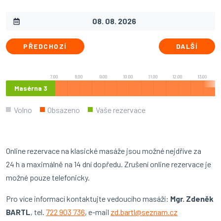
PŘEDCHOZÍ
DALŠÍ
7.00
8.00
9.00
10.00
11.00
12.00
13.00
Masérna 3
Volno
Obsazeno
Vaše rezervace
Online rezervace na klasické masáže jsou možné nejdříve za
24 h a maximálně na 14 dní dopředu. Zrušení online rezervace je
možné pouze telefonicky.
Pro více informací kontaktujte vedoucího masáží:
Mgr. Zdeněk
BARTL
, tel.
722 903 736
, e-mail
zd.bartl@seznam.cz