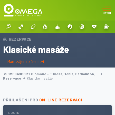
MENU
REZERVACE
Klasické masáže
Mám zájem o členství
OMEGASPORT Olomouc - Fitness, Tenis, Badminton,…
Rezervace
Klasické masáže
PŘIHLÁŠENÍ PRO
ON-LINE REZERVACI
LOGIN