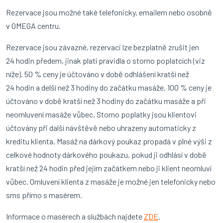
Rezervace jsou možné také telefonicky, emailem nebo osobně
v OMEGA centru.
Rezervace jsou závazné, rezervaci lze bezplatně zrušit jen
24 hodin předem, jinak platí pravidla o storno poplatcích (viz
níže). 50 % ceny je účtováno v době odhlášení kratší než
24 hodin a delší než 3 hodiny do začátku masáže. 100 % ceny je
účtováno v době kratší než 3 hodiny do začátku masáže a při
neomluvení masáže vůbec. Storno poplatky jsou klientovi
účtovány při další návštěvě nebo uhrazeny automaticky z
kreditu klienta. Masáž na dárkový poukaz propadá v plné výši z
celkové hodnoty dárkového poukazu, pokud ji odhlásí v době
kratší než 24 hodin před jejím začátkem nebo ji klient neomluví
vůbec. Omluvení klienta z masáže je možné jen telefonicky nebo
sms přímo s masérem.
Informace o masérech a službách najdete
ZDE
.