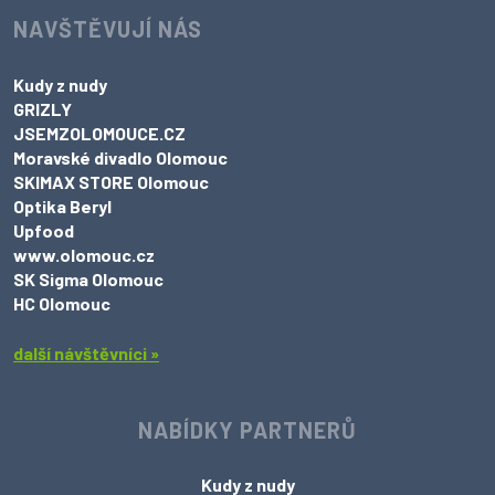
NAVŠTĚVUJÍ NÁS
Kudy z nudy
GRIZLY
JSEMZOLOMOUCE.CZ
Moravské divadlo Olomouc
SKIMAX STORE Olomouc
Optika Beryl
Upfood
www.olomouc.cz
SK Sigma Olomouc
HC Olomouc
další návštěvníci »
NABÍDKY PARTNERŮ
Kudy z nudy