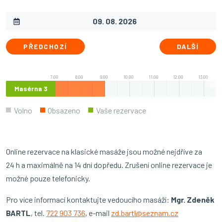
PŘEDCHOZÍ
DALŠÍ
7.00
8.00
9.00
10.00
11.00
12.00
13.00
Masérna 3
Volno
Obsazeno
Vaše rezervace
Online rezervace na klasické masáže jsou možné nejdříve za
24 h a maximálně na 14 dní dopředu. Zrušení online rezervace je
možné pouze telefonicky.
Pro více informací kontaktujte vedoucího masáží:
Mgr. Zdeněk
BARTL
, tel.
722 903 736
, e-mail
zd.bartl@seznam.cz