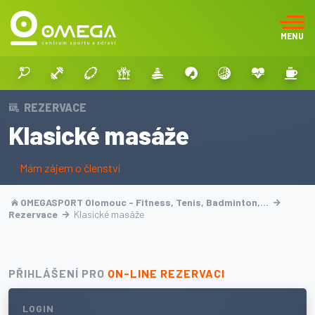
MENU
REZERVACE
Klasické masáže
Mám zájem o členství
OMEGASPORT Olomouc - Fitness, Tenis, Badminton,…
Rezervace
Klasické masáže
PŘIHLÁŠENÍ PRO
ON-LINE REZERVACI
LOGIN