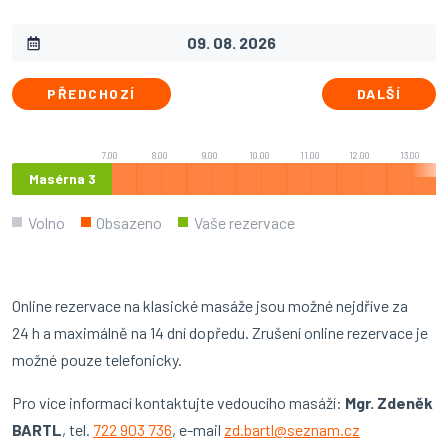
PŘEDCHOZÍ
DALŠÍ
7.00
8.00
9.00
10.00
11.00
12.00
13.00
Masérna 3
Volno
Obsazeno
Vaše rezervace
Online rezervace na klasické masáže jsou možné nejdříve za
24 h a maximálně na 14 dní dopředu. Zrušení online rezervace je
možné pouze telefonicky.
Pro více informací kontaktujte vedoucího masáží:
Mgr. Zdeněk
BARTL
, tel.
722 903 736
, e-mail
zd.bartl@seznam.cz