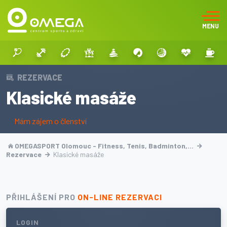
MENU
REZERVACE
Klasické masáže
Mám zájem o členství
OMEGASPORT Olomouc - Fitness, Tenis, Badminton,…
Rezervace
Klasické masáže
PŘIHLÁŠENÍ PRO
ON-LINE REZERVACI
LOGIN