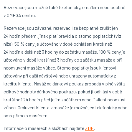
Rezervace jsou možné také telefonicky, emailem nebo osobně
v OMEGA centru.
Rezervace jsou závazné, rezervaci lze bezplatně zrušit jen
24 hodin předem, jinak platí pravidla o storno poplatcích (viz
níže). 50 % ceny je účtováno v době odhlášení kratší než
24 hodin a delší než 3 hodiny do začátku masáže. 100 % ceny je
účtováno v době kratší než 3 hodiny do začátku masáže a při
neomluvení masáže vůbec. Storno poplatky jsou klientovi
účtovány při další návštěvě nebo uhrazeny automaticky z
kreditu klienta. Masáž na dárkový poukaz propadá v plné výši z
celkové hodnoty dárkového poukazu, pokud ji odhlásí v době
kratší než 24 hodin před jejím začátkem nebo ji klient neomluví
vůbec. Omluvení klienta z masáže je možné jen telefonicky nebo
sms přímo s masérem.
Informace o masérech a službách najdete
ZDE
.