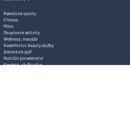
Raketové sporty
Fitness
Milon
Skupinové aktivity
Wellness, masáže
Kadeřnictví, beauty služby
Adventure golf
Nutriční poradenství
Kavárna, služby plus
REZERVACE
Tenis hala
Badminton
Squash
Stolní tenis
Tenis antuka