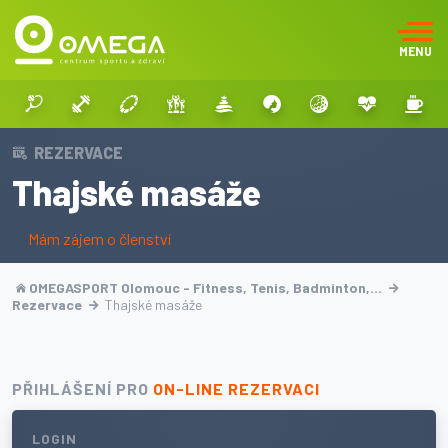
MENU
REZERVACE
Thajské masáže
Mám zájem o členství
OMEGASPORT Olomouc - Fitness, Tenis, Badminton,…
Rezervace
Thajské masáže
PŘIHLÁŠENÍ PRO
ON-LINE REZERVACI
LOGIN