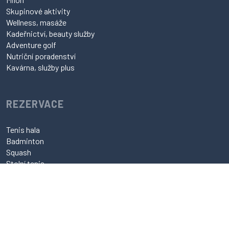
Skupinové aktivity
Wellness, masáže
Kadeřnictví, beauty služby
Adventure golf
Nutriční poradenství
Kavárna, služby plus
REZERVACE
Tenis hala
Badminton
Squash
Stolní tenis
Tenis antuka
Klasické masáže
Thajské masáže
Kadeřnictví
Nutriční poradenství