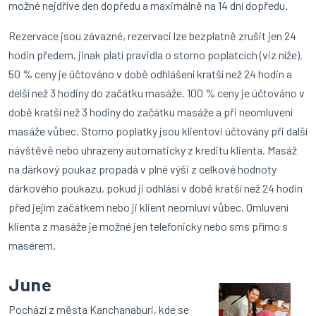
možné nejdříve den dopředu a maximálně na 14 dní dopředu.
Rezervace jsou závazné, rezervaci lze bezplatně zrušit jen 24
hodin předem, jinak platí pravidla o storno poplatcích (viz níže).
50 % ceny je účtováno v době odhlášení kratší než 24 hodin a
delší než 3 hodiny do začátku masáže. 100 % ceny je účtováno v
době kratší než 3 hodiny do začátku masáže a při neomluvení
masáže vůbec. Storno poplatky jsou klientovi účtovány při další
návštěvě nebo uhrazeny automaticky z kreditu klienta. Masáž
na dárkový poukaz propadá v plné výši z celkové hodnoty
dárkového poukazu, pokud ji odhlásí v době kratší než 24 hodin
před jejím začátkem nebo ji klient neomluví vůbec. Omluvení
klienta z masáže je možné jen telefonicky nebo sms přímo s
masérem.
June
Pochází z města Kanchanaburi, kde se