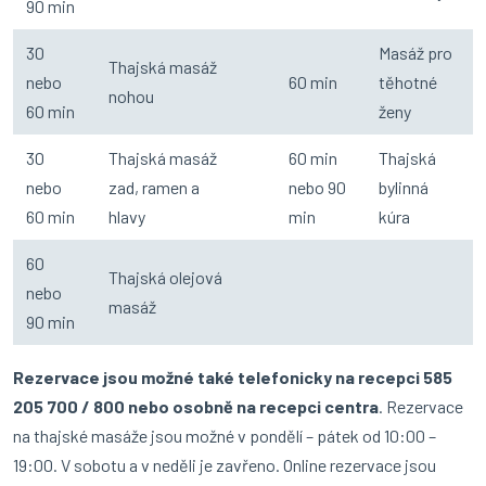
90 min
30
Masáž pro
Thajská masáž
nebo
60 min
těhotné
nohou
60 min
ženy
30
Thajská masáž
60 min
Thajská
nebo
zad, ramen a
nebo 90
bylinná
60 min
hlavy
min
kúra
60
Thajská olejová
nebo
masáž
90 min
Rezervace jsou možné také telefonicky na recepci 585
205 700 / 800 nebo osobně na recepci centra
. Rezervace
na thajské masáže jsou možné v pondělí – pátek od 10:00 –
19:00. V sobotu a v neděli je zavřeno. Online rezervace jsou