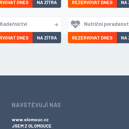
RVOVAT DNES
NA ZÍTRA
REZERVOVAT DNES
NA 
Kadeřnictví
Nutriční poradenst
RVOVAT DNES
NA ZÍTRA
REZERVOVAT DNES
NA 
NAVŠTĚVUJÍ NÁS
www.olomouc.cz
JSEM Z OLOMOUCE