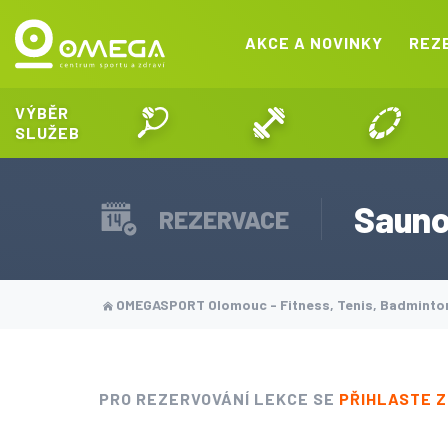
AKCE A NOVINKY
REZ
VÝBĚR
SLUŽEB
Sauno
REZERVACE
OMEGASPORT Olomouc - Fitness, Tenis, Badmint
PRO REZERVOVÁNÍ LEKCE SE
PŘIHLASTE 