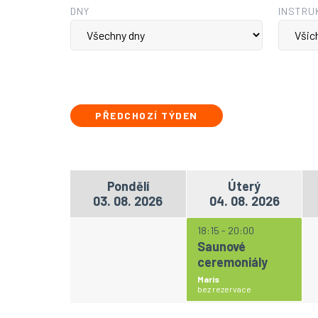
DNY
INSTRU
PŘEDCHOZÍ TÝDEN
Pondělí
Úterý
03. 08. 2026
04. 08. 2026
18:15 - 20:00
Saunové
ceremoniály
Maris
bez rezervace