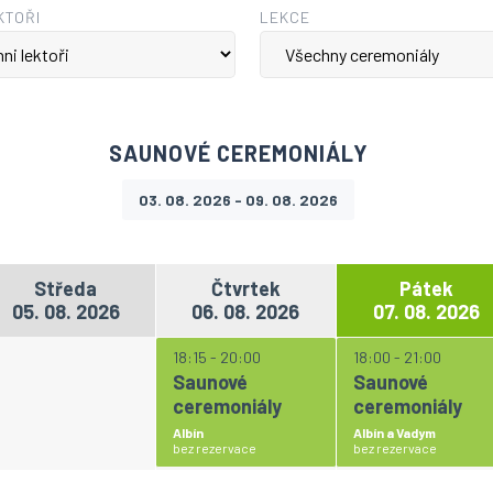
KTOŘI
LEKCE
SAUNOVÉ CEREMONIÁLY
03. 08. 2026 - 09. 08. 2026
Středa
Čtvrtek
Pátek
05. 08. 2026
06. 08. 2026
07. 08. 2026
18:15 - 20:00
18:00 - 21:00
Saunové
Saunové
ceremoniály
ceremoniály
Albín
Albín a Vadym
bez rezervace
bez rezervace