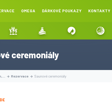
ERVACE
OMEGA
DÁRKOVÉ POUKAZY
KONTAKTY
vé ceremoniály
on,…
Rezervace
Saunové ceremoniály
ZDE