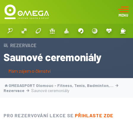
MENU
REZERVACE
Saunové ceremoniály
Mám zájem o členství
OMEGASPORT Olomouc - Fitness, Tenis, Badminton,…
Rezervace
Saunové ceremoniály
PRO REZERVOVÁNÍ LEKCE SE
PŘIHLASTE ZDE