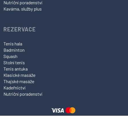
Nutriční poradenství
Kavárna, služby plus
REZERVACE
Tenis hala
Badminton
Squash
Stolní tenis
Tenis antuka
Klasické masáže
Thajské masáže
Kadeřnictví
Nutriční poradenství
web a rezervační systém
esmedia