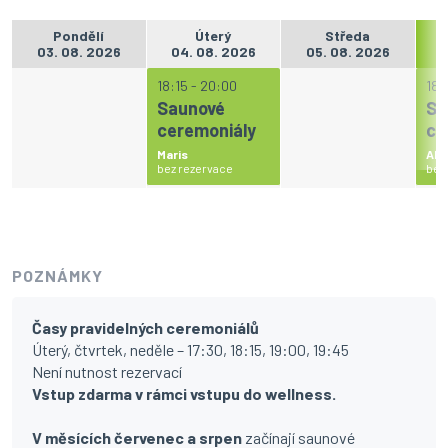
Pondělí
Úterý
Středa
03. 08. 2026
04. 08. 2026
05. 08. 2026
0
18:15 - 20:00
18:
Saunové
Sa
ceremoniály
ce
Maris
Alb
bez rezervace
bez
POZNÁMKY
Časy pravidelných ceremoniálů
Úterý, čtvrtek, neděle – 17:30, 18:15, 19:00, 19:45
Není nutnost rezervací
Vstup zdarma v rámci vstupu do wellness.
V měsících červenec a srpen
začínají saunové