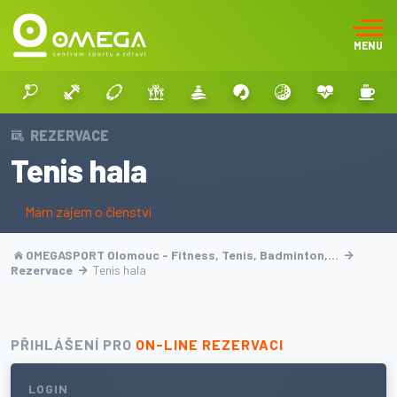
MENU
REZERVACE
Tenis hala
Mám zájem o členství
OMEGASPORT Olomouc - Fitness, Tenis, Badminton,…
Rezervace
Tenis hala
PŘIHLÁŠENÍ PRO
ON-LINE REZERVACI
LOGIN