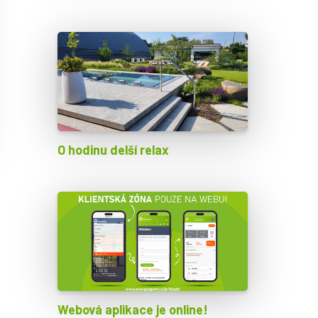
O hodinu delší relax
Webová aplikace je online!