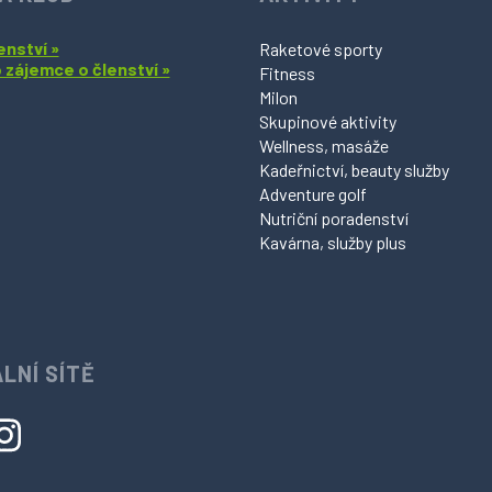
enství »
Raketové sporty
o zájemce o členství »
Fitness
Milon
Skupinové aktivity
Wellness, masáže
Kadeřnictví, beauty služby
Adventure golf
Nutriční poradenství
Kavárna, služby plus
LNÍ SÍTĚ