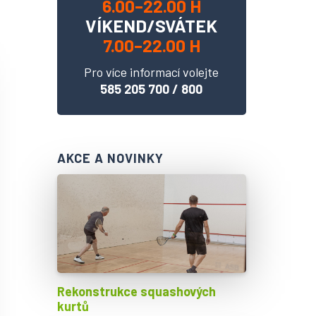
6.00–22.00 H
VÍKEND/SVÁTEK
7.00–22.00 H
Pro více informací volejte
585 205 700
/
800
AKCE A NOVINKY
Rekonstrukce squashových
kurtů