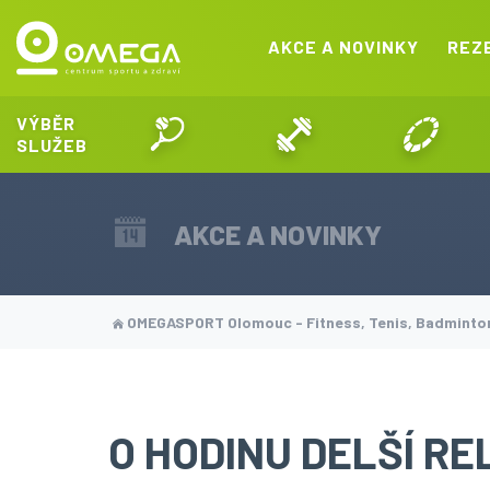
AKCE A NOVINKY
REZ
VÝBĚR
SLUŽEB
AKCE A NOVINKY
OMEGASPORT Olomouc - Fitness, Tenis, Badmint
O HODINU DELŠÍ R