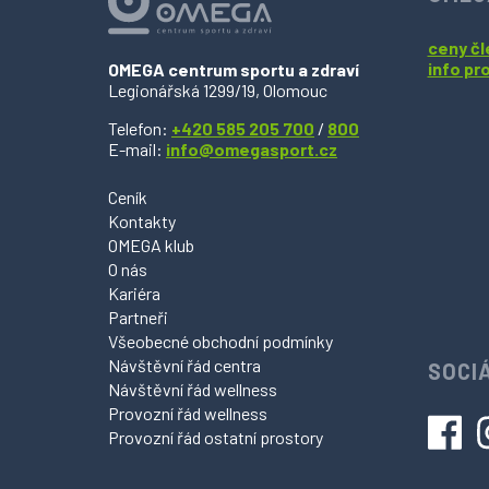
ceny čl
info pr
OMEGA centrum sportu a zdraví
Legionářská 1299/19, Olomouc
Telefon:
+420 585 205 700
/
800
E-mail:
info@omegasport.cz
Ceník
Kontakty
OMEGA klub
O nás
Kariéra
Partneři
Všeobecné obchodní podmínky
Návštěvní řád centra
SOCIÁ
Návštěvní řád wellness
Provozní řád wellness
Provozní řád ostatní prostory