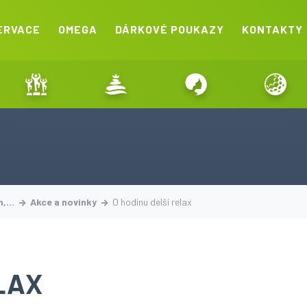
ERVACE
OMEGA
DÁRKOVÉ POUKAZY
KONTAKTY
on,…
Akce a novinky
O hodinu delší relax
ELAX