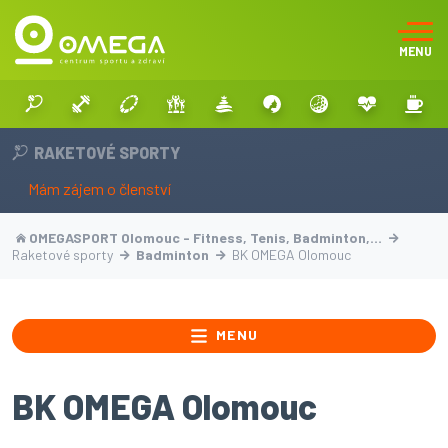
MENU
RAKETOVÉ SPORTY
Mám zájem o členství
OMEGASPORT Olomouc - Fitness, Tenis, Badminton,…
Raketové sporty
Badminton
BK OMEGA Olomouc
MENU
BK OMEGA Olomouc