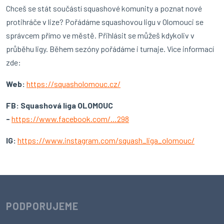
Chceš se stát součástí squashové komunity a poznat nové
protihráče v lize? Pořádáme squashovou ligu v Olomouci se
správcem přímo ve městě. Přihlásit se můžeš kdykoliv v
průběhu ligy. Během sezóny pořádáme i turnaje. Více informací
zde:
Web:
https://squasholomouc.cz/
FB: Squashová liga OLOMOUC
-
https://www.facebook.com/…298
IG:
https://www.instagram.com/squash_liga_olomouc/
PODPORUJEME