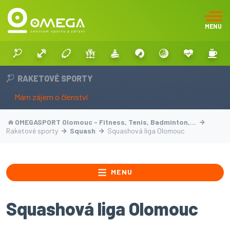
MENU
RAKETOVÉ SPORTY
Mám zájem o členství
OMEGASPORT Olomouc - Fitness, Tenis, Badminton,…
Raketové sporty
Squash
Squashová liga Olomouc
MENU
Squashová liga Olomouc