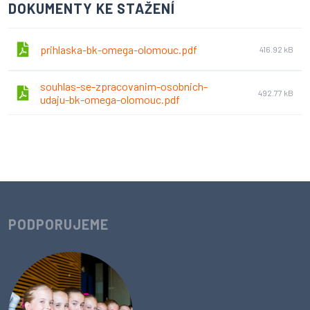
DOKUMENTY KE STAŽENÍ
prihlaska-bk-omega-olomouc.pdf
416.92 kB
souhlas-se-zpracovanim-osobnich-
492.77 kB
udaju-bk-omega-olomouc.pdf
PODPORUJEME