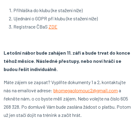
Přihláška do klubu (ke stažení níže)
Ujednání o GDPR při klubu (ke stažení níže)
Registrace ČBaS
ZDE
Letošní nábor bude zahájen 11. září a bude trvat do konce
téhož měsíce. Následné přestupy, nebo noví hráči se
budou řešit individuálně.
Máte zájem se zapsat? Vyplňte dokumenty 1 a 2, kontaktujte
nás na emailové adrese:
bkomegaolomouc2@gmail.com
a
řekněte nám, o co byste měli zájem. Nebo volejte na číslo 605
268 328. Po domluvě Vám bude zaslána žádost o platbu. Potom
už jen stačí dojít na trénink a začít hrát.