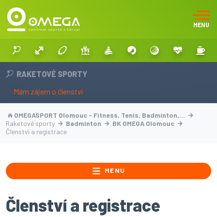
MENU
RAKETOVÉ SPORTY
Mám zájem o členství
OMEGASPORT Olomouc - Fitness, Tenis, Badminton,…
Raketové sporty
Badminton
BK OMEGA Olomouc
Členství a registrace
MENU
Členství a registrace