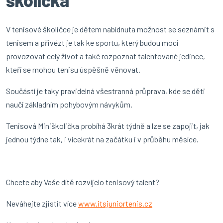
školička
V tenisové školičce je dětem nabídnuta možnost se seznámit s
tenisem a přivézt je tak ke sportu, který budou moci
provozovat celý život a také rozpoznat talentované jedince,
kteří se mohou tenisu úspěšně věnovat.
Součástí je taky pravidelná všestranná průprava, kde se děti
naučí základním pohybovým návykům.
Tenisová Miniškolička probíhá 3krát týdně a lze se zapojit, jak
jednou týdne tak, i vícekrát na začátku i v průběhu měsíce.
Chcete aby Vaše dítě rozvíjelo tenisový talent?
Neváhejte zjistit více
www.itsjuniortenis.cz