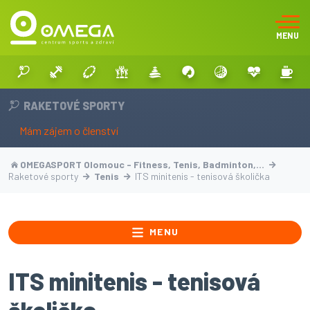
MENU
RAKETOVÉ SPORTY
Mám zájem o členství
OMEGASPORT Olomouc - Fitness, Tenis, Badminton,…
Raketové sporty
Tenis
ITS minitenis - tenisová školička
MENU
ITS minitenis - tenisová