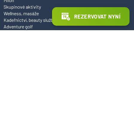
Milon
Skupinové aktivity
Wellness, masáže
REZERVOVAT NYNÍ
Kadeřnictví, beauty služby
Adventure golf
Nutriční poradenství
Kavárna, služby plus
REZERVACE
Tenis hala
Badminton
Squash
Stolní tenis
Tenis antuka
Klasické masáže
Thajské masáže
Kadeřnictví
Nutriční poradenství