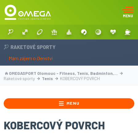
MENU
RAKETOVÉ SPORTY
Mám zájem o členství
OMEGASPORT Olomouc - Fitness, Tenis, Badminton,…
Raketové sporty
Tenis
KOBERCOVÝ POVRCH
MENU
KOBERCOVÝ POVRCH